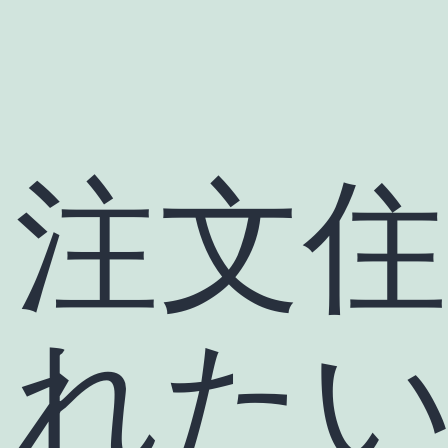
注文
れた