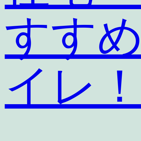
すす
イレ