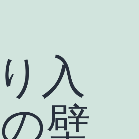
り入
の壁