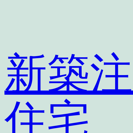
内
容
を
ス
キ
新築注
ッ
プ
住宅