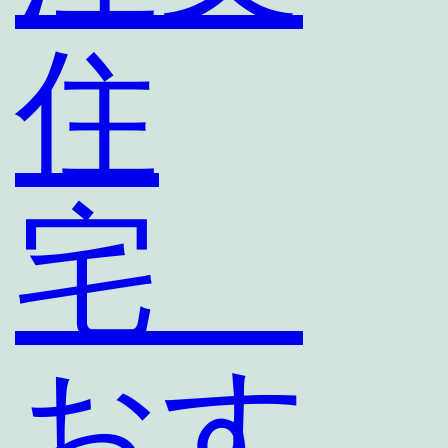
住
宅
おす