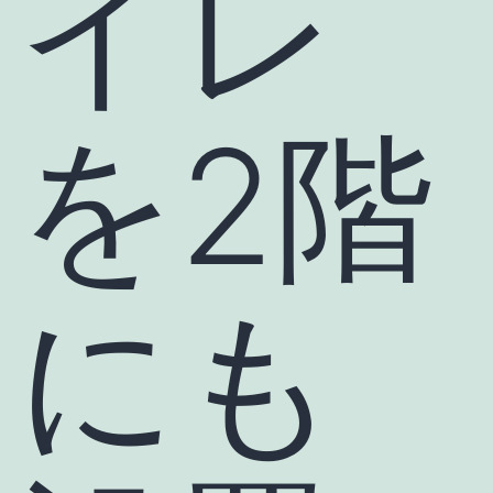
イレ
を2階
にも