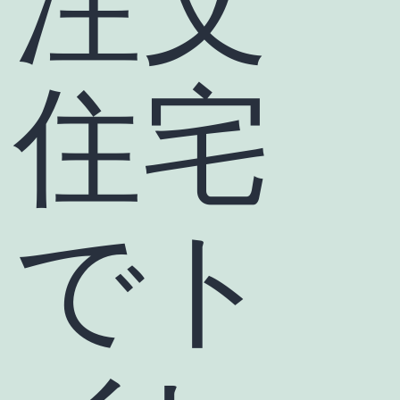
注文
住宅
でト