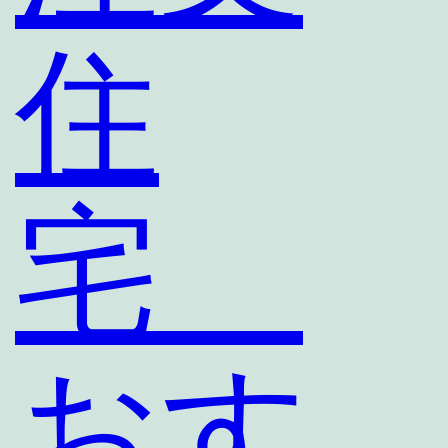
住
宅
おす