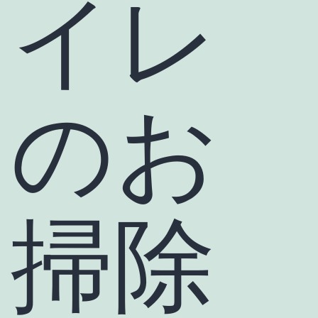
イレ
のお
掃除