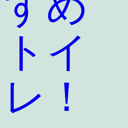
すめ
トイ
レ！