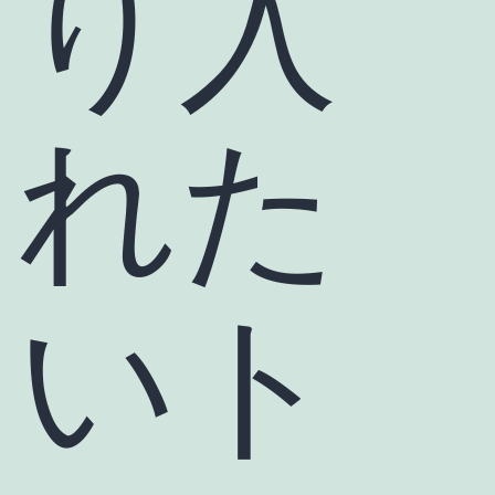
り入
れた
いト