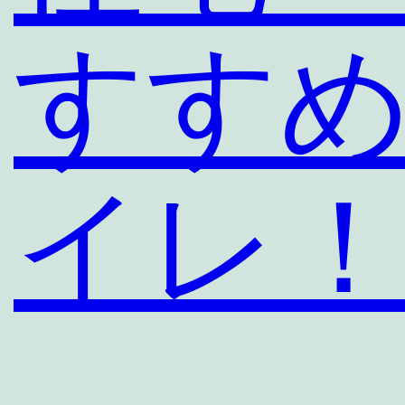
すす
イレ