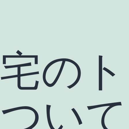
住宅のト
について