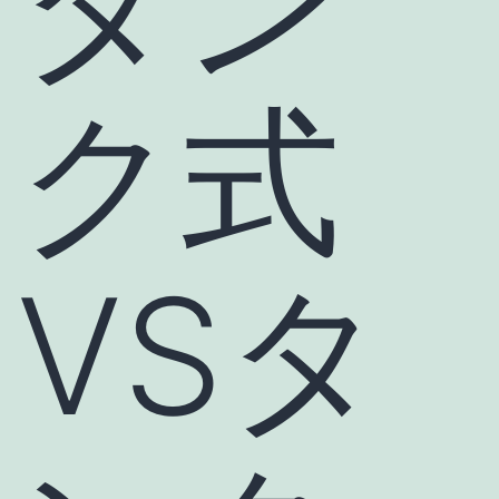
タン
ク式
VSタ