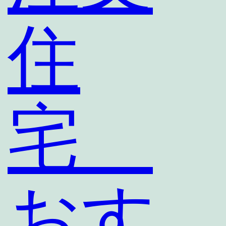
住
宅
おす