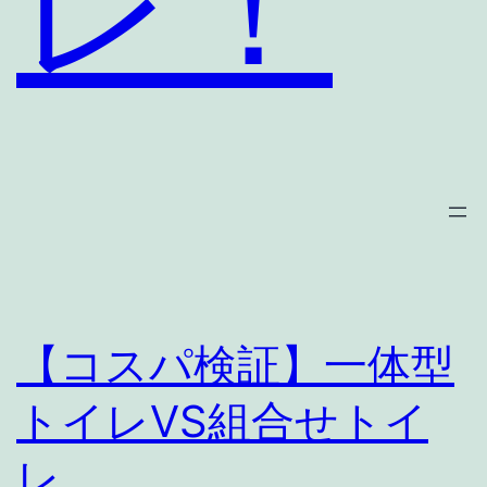
レ！
【コスパ検証】一体型
トイレVS組合せトイ
レ。