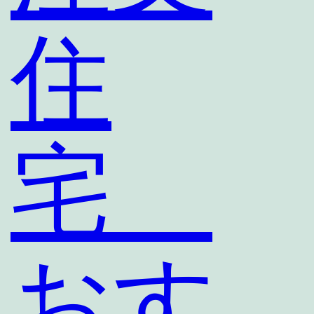
住
宅
おす