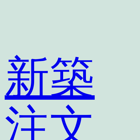
内
容
を
ス
キ
新築
ッ
プ
注文